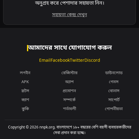
অনুগ্রহ করে পেশাদার সহায়তা নিন।
সহায়তা কেন্দ্র দেখুন
আমাদের সাথে যোগাযোগ করুন
Email
Facebook
Twitter
Discord
লগইন
রেজিস্টার
ডাউনলোড
APK
অ্যাপ
গেমস
স্লটস
প্রমোশন
বোনাস
ক্যাশ
সম্পর্কে
সাপোর্ট
কুকি
শর্তাবলী
গোপনীয়তা
Copyright © 2026 nnpk.org. বাংলাদেশে ১৮+ বছরের বেশি বয়সী ব্যবহারকারীদের
সেবা প্রদান করা হচ্ছে।