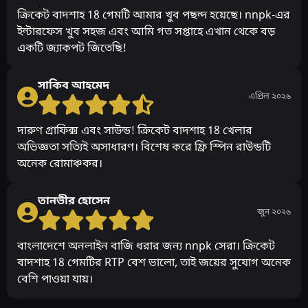
ক্রিকেট বাদশাহ 18 গেমটি আমার খুব পছন্দ হয়েছে। nnpk-এর
ইন্টারফেস খুব সহজ এবং আমি গত সপ্তাহে এখান থেকে বড়
একটি জ্যাকপট জিতেছি!
সাকিব আহমেদ
এপ্রিল ২০২৬
দারুণ গ্রাফিক্স এবং সাউন্ড! ক্রিকেট বাদশাহ 18 খেলার
অভিজ্ঞতা সত্যিই অসাধারণ। বিশেষ করে ফ্রি স্পিন রাউন্ডটি
অনেক রোমাঞ্চকর।
তানভীর হোসেন
জুন ২০২৬
বাংলাদেশে অনলাইন বাজি ধরার জন্য nnpk সেরা। ক্রিকেট
বাদশাহ 18 গেমটির RTP বেশ ভালো, তাই জয়ের সুযোগ অনেক
বেশি পাওয়া যায়।