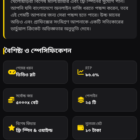
খেলোয়াড়রা বিশেষ মাল্টিপ্লায়ার এবং ফ্রি স্পিনের সুযোগ পান।
আপনি যদি বাংলাদেশে অনলাইন বাজি ধরতে পছন্দ করেন, তবে
এই গেমটি আপনার জন্য সেরা পছন্দ হতে পারে। উচ্চ মানের
অডিও এবং গ্রাফিক্সের সংমিশ্রণ আপনাকে একটি সত্যিকারের
ভার্চুয়াল ক্রিকেট অভিজ্ঞতার অনুভূতি দেবে।
বৈশিষ্ট্য ও স্পেসিফিকেশন
গেমের ধরন
RTP
ভিডিও স্লট
৯৬.৫%
সর্বোচ্চ জয়
পেলাইন
৫০০০x বেট
২৫ টি
বিশেষ ফিচার
ন্যূনতম বেট
ফ্রি স্পিন & ওয়াইল্ড
১০ টাকা