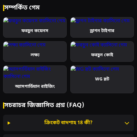
সম্পর্কিত গেম
ফরচুন কয়েনস
ড্রাগন টাইগার
লক্ষ্য
ফরচুন কোই
WG স্লট
অ্যাসগার্ডিয়ান রাইজিং
সচরাচর জিজ্ঞাসিত প্রশ্ন (FAQ)
ক্রিকেট বাদশাহ 18 কী?