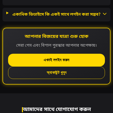
একাধিক ডিভাইসে কি একই সাথে লগইন করা সম্ভব?
আপনার বিজয়ের যাত্রা শুরু হোক
সেরা গেম এবং বিশাল পুরস্কার আপনার অপেক্ষায়।
এখনই লগইন করুন
অ্যাকাউন্ট খুলুন
আমাদের সাথে যোগাযোগ করুন