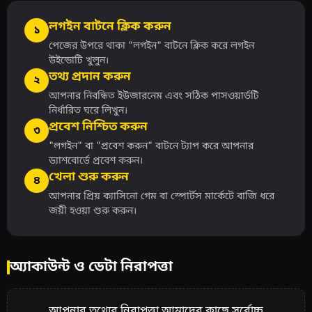
লগইন বাটনে ক্লিক করুন
১
পেজের উপরে থাকা "লগইন" বাটনে ক্লিক করে লগইন
উইন্ডোটি খুলুন।
তথ্য প্রদান করুন
২
আপনার নিবন্ধিত ইউজারনেম এবং সঠিক পাসওয়ার্ডটি
নির্ধারিত ঘরে লিখুন।
প্রবেশ নিশ্চিত করুন
৩
"লগইন" বা "প্রবেশ করুন" বাটনে ট্যাপ করে আপনার
ড্যাশবোর্ডে প্রবেশ করুন।
খেলা শুরু করুন
৪
আপনার প্রিয় ক্যাসিনো গেম বা স্পোর্টস মার্কেটে বাজি ধরে
জয়ী হওয়া শুরু করুন।
অ্যাকাউন্ট ও ডেটা নিরাপত্তা
আপনার তথ্যের নিরাপত্তা আমাদের কাছে সর্বোচ্চ