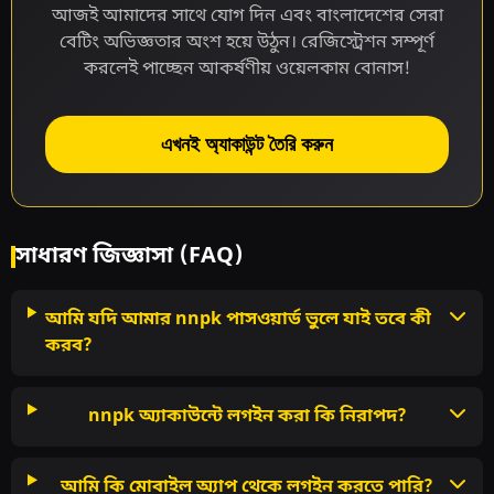
আজই আমাদের সাথে যোগ দিন এবং বাংলাদেশের সেরা
বেটিং অভিজ্ঞতার অংশ হয়ে উঠুন। রেজিস্ট্রেশন সম্পূর্ণ
করলেই পাচ্ছেন আকর্ষণীয় ওয়েলকাম বোনাস!
এখনই অ্যাকাউন্ট তৈরি করুন
সাধারণ জিজ্ঞাসা (FAQ)
আমি যদি আমার nnpk পাসওয়ার্ড ভুলে যাই তবে কী
করব?
nnpk অ্যাকাউন্টে লগইন করা কি নিরাপদ?
আমি কি মোবাইল অ্যাপ থেকে লগইন করতে পারি?