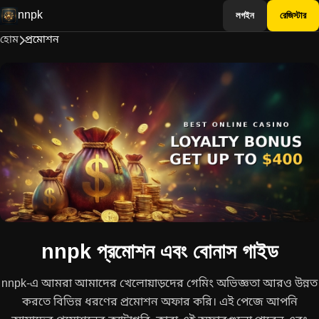
nnpk
লগইন
রেজিস্টার
হোম
প্রমোশন
nnpk প্রমোশন এবং বোনাস গাইড
nnpk-এ আমরা আমাদের খেলোয়াড়দের গেমিং অভিজ্ঞতা আরও উন্নত
করতে বিভিন্ন ধরণের প্রমোশন অফার করি। এই পেজে আপনি