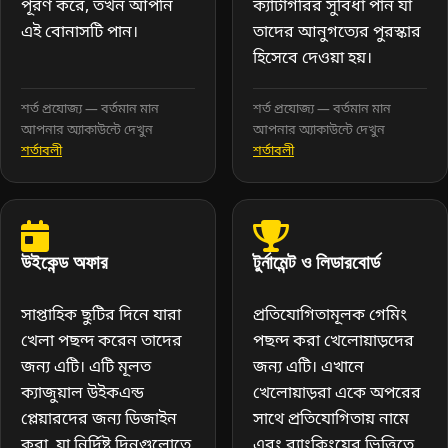
পূরণ করে, তখন আপনি
ক্যাটাগরির সুবিধা পান যা
এই বোনাসটি পান।
তাদের আনুগত্যের পুরস্কার
হিসেবে দেওয়া হয়।
শর্ত প্রযোজ্য — বর্তমান মান
শর্ত প্রযোজ্য — বর্তমান মান
আপনার অ্যাকাউন্টে দেখুন
আপনার অ্যাকাউন্টে দেখুন
শর্তাবলী
শর্তাবলী
উইকেন্ড অফার
টুর্নামেন্ট ও লিডারবোর্ড
সাপ্তাহিক ছুটির দিনে যারা
প্রতিযোগিতামূলক গেমিং
খেলা পছন্দ করেন তাদের
পছন্দ করা খেলোয়াড়দের
জন্য এটি। এটি মূলত
জন্য এটি। এখানে
ক্যাজুয়াল উইকএন্ড
খেলোয়াড়রা একে অপরের
প্লেয়ারদের জন্য ডিজাইন
সাথে প্রতিযোগিতায় নামে
করা, যা নির্দিষ্ট দিনগুলোতে
এবং র‍্যাংকিংয়ের ভিত্তিতে