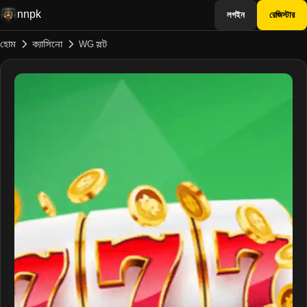
nnpk
লগইন
রেজিস্টার
হোম
ক্যাসিনো
WG স্লট