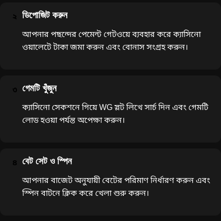
ডিপোজিট করুন
২
আপনার পছন্দের পেমেন্ট গেটওয়ে ব্যবহার করে ক্যাসিনো
ওয়ালেটে টাকা জমা করুন এবং বোনাস সংগ্রহ করুন।
গেমটি খুঁজুন
৩
ক্যাসিনো সেকশনে গিয়ে WG স্লট লিখে সার্চ দিন এবং গেমটি
লোড হওয়া পর্যন্ত অপেক্ষা করুন।
বেট সেট ও স্পিন
৪
আপনার বাজেট অনুযায়ী বেটের পরিমাণ নির্ধারণ করুন এবং
স্পিন বাটনে ক্লিক করে খেলা শুরু করুন।