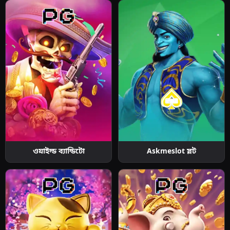
ওয়াইল্ড ব্যান্ডিটো
Askmeslot স্লট