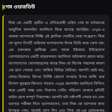
গেম ওভারভিউ
সিক বো একটি প্রাচীন ও ঐতিহ্যবাহী ডাইস গেম যা বর্তমানের
আধুনিক অনলাইন ক্যাসিনো বিশ্বে অত্যন্ত জনপ্রিয়। nnpk-এ
আমরা আপনাকে দিচ্ছি এই ক্লাসিক গেমটির সেরা সংস্করণ। সিক
বো মূলত তিনটি ডাইসের ফলাফলের উপর ভিত্তি করে খেলা হয়।
এর চমৎকার গ্রাফিক্স এবং সহজ ইউজার ইন্টারফেস
খেলোয়াড়দের একটি বাস্তবসম্মত ক্যাসিনো অভিজ্ঞতা প্রদান করে।
বাংলাদেশের খেলোয়াড়দের কাছে সিক বো বিশেষ পছন্দের কারণ
এর দ্রুত গেমপ্লে এবং বাজির বিভিন্ন বৈচিত্র্য। আপনি ছোট-বড়,
জোড়-বিজোড় কিংবা নির্দিষ্ট কোনো সংখ্যার উপর বাজি ধরে
বিশাল পুরস্কার জিততে পারেন। nnpk অনলাইন ক্যাসিনো নিশ্চিত
করে একটি স্বচ্ছ এবং নিরাপদ গেমিং পরিবেশ যেখানে প্রতিটি
ডাইস রোল সম্পূর্ণ নিরপেক্ষ। আপনি যদি কৌশলী গেমার হন এবং
ভাগ্যের পরীক্ষা দিতে ভালোবাসেন, তবে সিক বো আপনার জন্য
উপযুক্ত গেম। আজই যোগ দিন এবং সিক বো-এর রোমাঞ্চকর