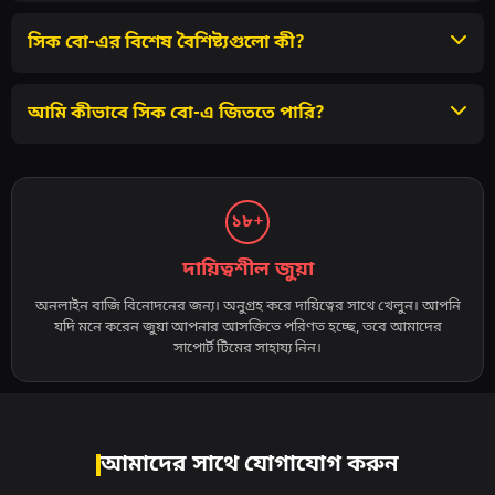
সিক বো-এর বিশেষ বৈশিষ্ট্যগুলো কী?
আমি কীভাবে সিক বো-এ জিততে পারি?
১৮+
দায়িত্বশীল জুয়া
অনলাইন বাজি বিনোদনের জন্য। অনুগ্রহ করে দায়িত্বের সাথে খেলুন। আপনি
যদি মনে করেন জুয়া আপনার আসক্তিতে পরিণত হচ্ছে, তবে আমাদের
সাপোর্ট টিমের সাহায্য নিন।
আমাদের সাথে যোগাযোগ করুন