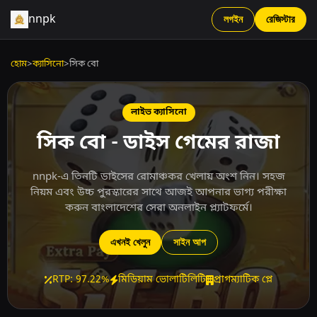
nnpk
লগইন
রেজিস্টার
হোম
>
ক্যাসিনো
>
সিক বো
লাইভ ক্যাসিনো
সিক বো - ডাইস গেমের রাজা
nnpk-এ তিনটি ডাইসের রোমাঞ্চকর খেলায় অংশ নিন। সহজ
নিয়ম এবং উচ্চ পুরস্কারের সাথে আজই আপনার ভাগ্য পরীক্ষা
করুন বাংলাদেশের সেরা অনলাইন প্ল্যাটফর্মে।
এখনই খেলুন
সাইন আপ
RTP: 97.22%
মিডিয়াম ভোলাটিলিটি
প্রাগম্যাটিক প্লে