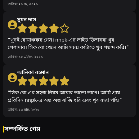
তারিখ: ২০ মে, ২০২৬
সুমন দাস
"খুবই রোমাঞ্চকর গেম। nnpk-এর লাইভ ডিলাররা খুব
পেশাদার। সিক বো খেলে আমি সময় কাটাতে খুব পছন্দ করি।"
তারিখ: ১০ এপ্রিল, ২০২৬
আনিকা রহমান
"সিক বো-এর সহজ নিয়ম আমার ভালো লাগে। আমি প্রায়
প্রতিদিন nnpk-এ অল্প অল্প বাজি ধরি এবং খুব মজা পাই।"
তারিখ: ১৫ মার্চ, ২০২৬
সম্পর্কিত গেম