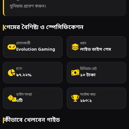
দুনিয়ায় প্রবেশ করুন।
গেমের বৈশিষ্ট্য ও স্পেসিফিকেশন
প্রদানকারী
ধরন
Evolution Gaming
লাইভ ডাইস গেম
RTP
মিনিমাম বেট
৯৭.২২%
১০ টাকা
ডাইস সংখ্যা
সর্বোচ্চ জয়
৩টি
১৮০:১
কীভাবে খেলবেন গাইড