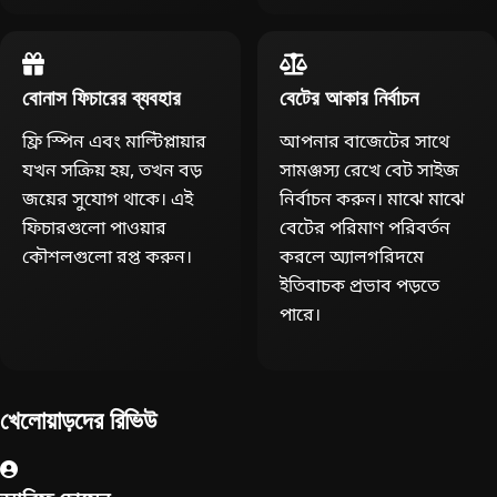
বোনাস ফিচারের ব্যবহার
বেটের আকার নির্বাচন
ফ্রি স্পিন এবং মাল্টিপ্লায়ার
আপনার বাজেটের সাথে
যখন সক্রিয় হয়, তখন বড়
সামঞ্জস্য রেখে বেট সাইজ
জয়ের সুযোগ থাকে। এই
নির্বাচন করুন। মাঝে মাঝে
ফিচারগুলো পাওয়ার
বেটের পরিমাণ পরিবর্তন
কৌশলগুলো রপ্ত করুন।
করলে অ্যালগরিদমে
ইতিবাচক প্রভাব পড়তে
পারে।
খেলোয়াড়দের রিভিউ