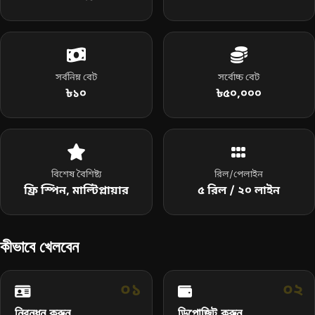
সর্বনিম্ন বেট
সর্বোচ্চ বেট
৳১০
৳৫০,০০০
বিশেষ বৈশিষ্ট্য
রিল/পেলাইন
ফ্রি স্পিন, মাল্টিপ্লায়ার
৫ রিল / ২০ লাইন
কীভাবে খেলবেন
০১
০২
নিবন্ধন করুন
ডিপোজিট করুন