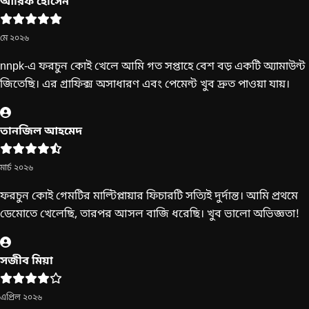
আরিফ হোসেন
মে ২০২৬
nnpk-এ ফরচুন কোই খেলে আমি গত সপ্তাহে বেশ বড় একটি অ্যামাউন্ট
জিতেছি। এর গ্রাফিক্স অসাধারণ এবং পেমেন্ট খুব দ্রুত পাওয়া যায়।
তানজিল আহমেদ
মার্চ ২০২৬
ফরচুন কোই গেমটির মাল্টিপ্লায়ার ফিচারটি সত্যিই দুর্দান্ত। আমি প্রথমে
ডেমোতে খেলেছি, তারপর আসল বাজি ধরেছি। খুব ভালো অভিজ্ঞতা!
সজীব মিয়া
এপ্রিল ২০২৬