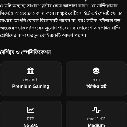
গেমটি অন্যান্য সাধারণ স্লটের চেয়ে আলাদা কারণ এর মাল্টিপ্লায়ার
সিস্টেম অত্যন্ত দ্রুত কাজ করে। nnpk বেটিং সাইটে এই গেমটি খেলার
মাধ্যমে আপনি কেবল বিনোদনই পাবেন না, বরং সঠিক কৌশলে বড়
অংকের জ্যাকপট জয়ের সুযোগ পাবেন। বাংলাদেশে অনলাইন বাজি
প্রেমীদের জন্য ফরচুন কোই একটি আদর্শ পছন্দ।
বৈশিষ্ট্য ও স্পেসিফিকেশন
প্রদানকারী
ধরন
Premium Gaming
ভিডিও স্লট
RTP
ভোলাটিলিটি
৯৬.৫%
Medium