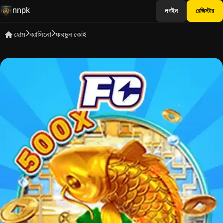
nnpk
লগইন
রেজিস্টার
হোম
ক্যাসিনো
ফরচুন কোই