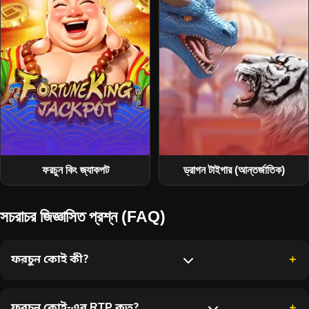
ফরচুন কিং জ্যাকপট
ড্রাগন টাইগার (আন্তর্জাতিক)
সচরাচর জিজ্ঞাসিত প্রশ্ন (FAQ)
ফরচুন কোই কী?
ফরচুন কোই-এর RTP কত?