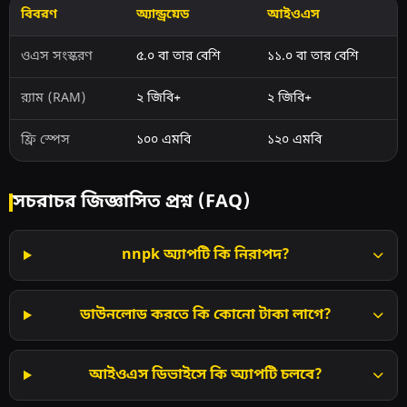
বিবরণ
অ্যান্ড্রয়েড
আইওএস
ওএস সংস্করণ
৫.০ বা তার বেশি
১১.০ বা তার বেশি
র‍্যাম (RAM)
২ জিবি+
২ জিবি+
ফ্রি স্পেস
১০০ এমবি
১২০ এমবি
সচরাচর জিজ্ঞাসিত প্রশ্ন (FAQ)
nnpk অ্যাপটি কি নিরাপদ?
ডাউনলোড করতে কি কোনো টাকা লাগে?
আইওএস ডিভাইসে কি অ্যাপটি চলবে?