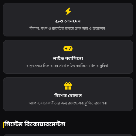
দ্রুত লেনদেন
বিকাশ, নগদ ও রকেটের মাধ্যমে দ্রুত জমা ও উত্তোলন।
লাইভ ক্যাসিনো
বাস্তবসম্মত ডিলারদের সাথে লাইভ ক্যাসিনো খেলার সুবিধা।
বিশেষ বোনাস
অ্যাপ ব্যবহারকারীদের জন্য রয়েছে এক্সক্লুসিভ প্রমোশন।
সিস্টেম রিকোয়ারমেন্টস