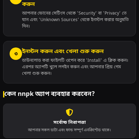
করুন
আপনার ফোনের সেটিংস থেকে 'Security' বা 'Privacy' তে
যান এবং 'Unknown Sources' থেকে ইনস্টল করার অনুমতি
দিন।
ইনস্টল করুন এবং খেলা শুরু করুন
৩
ডাউনলোড করা ফাইলটি ওপেন করে 'Install' এ ক্লিক করুন।
এরপর অ্যাপটি খুলে লগইন করুন এবং আপনার প্রিয় গেম
খেলা শুরু করুন।
কেন nnpk অ্যাপ ব্যবহার করবেন?
সর্বোচ্চ নিরাপত্তা
আপনার সকল ডাটা এবং ফান্ড সম্পূর্ণ এনক্রিপ্টেড থাকে।