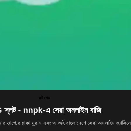
স্লট গেম
স্লট - nnpk-এ সেরা অনলাইন বাজি
র ভাগ্যের চাকা ঘুরান এবং আজই বাংলাদেশে সেরা অনলাইন ক্যাসিনো