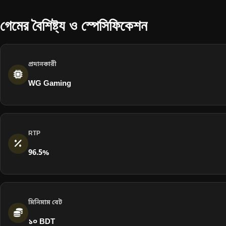
গেমের বৈশিষ্ট্য ও স্পেসিফিকেশন
প্রদানকারী
WG Gaming
RTP
96.5%
মিনিমাম বেট
১০ BDT