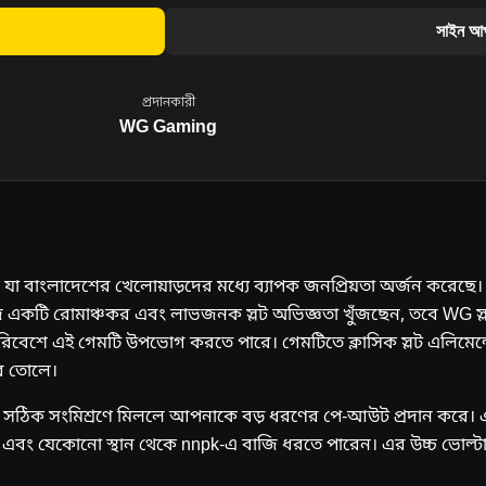
সাইন আ
প্রদানকারী
WG Gaming
ম যা বাংলাদেশের খেলোয়াড়দের মধ্যে ব্যাপক জনপ্রিয়তা অর্জন করেছে। 
যদি একটি রোমাঞ্চকর এবং লাভজনক স্লট অভিজ্ঞতা খুঁজছেন, তবে WG স
ছ পরিবেশে এই গেমটি উপভোগ করতে পারে। গেমটিতে ক্লাসিক স্লট এলিমেন্
রে তোলে।
ন যা সঠিক সংমিশ্রণে মিললে আপনাকে বড় ধরণের পে-আউট প্রদান করে।
ং যেকোনো স্থান থেকে nnpk-এ বাজি ধরতে পারেন। এর উচ্চ ভোল্টালিটি