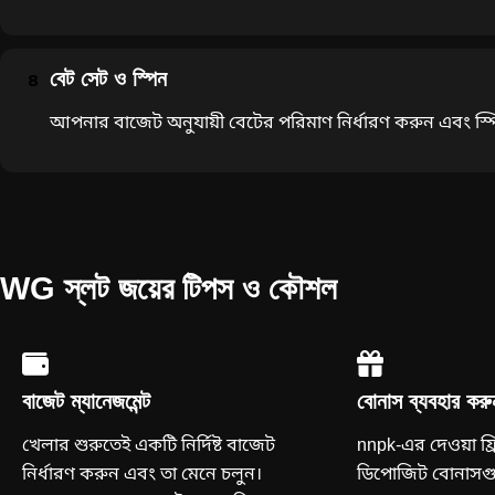
বেট সেট ও স্পিন
৪
আপনার বাজেট অনুযায়ী বেটের পরিমাণ নির্ধারণ করুন এবং স্পি
WG স্লট জয়ের টিপস ও কৌশল
বাজেট ম্যানেজমেন্ট
বোনাস ব্যবহার করু
খেলার শুরুতেই একটি নির্দিষ্ট বাজেট
nnpk-এর দেওয়া ফ্র
নির্ধারণ করুন এবং তা মেনে চলুন।
ডিপোজিট বোনাসগু