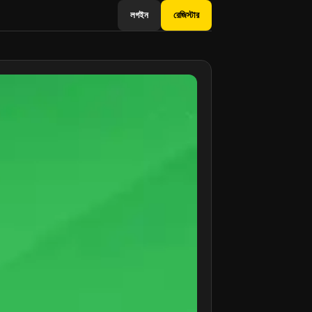
লগইন
রেজিস্টার